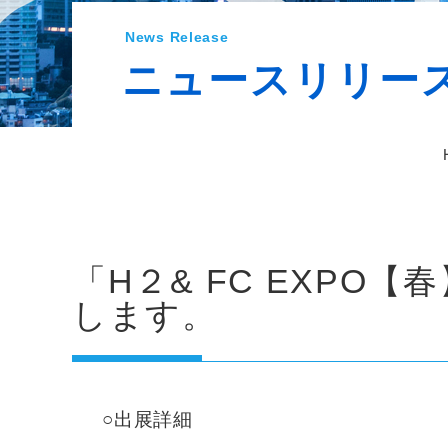
News Release
ニュースリリー
「H２& FC EXPO
します。
○出展詳細