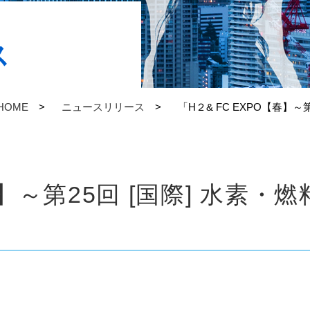
ス
HOME
ニュースリリース
「H２& FC EXPO【春】
【春】～第25回 [国際] 水素