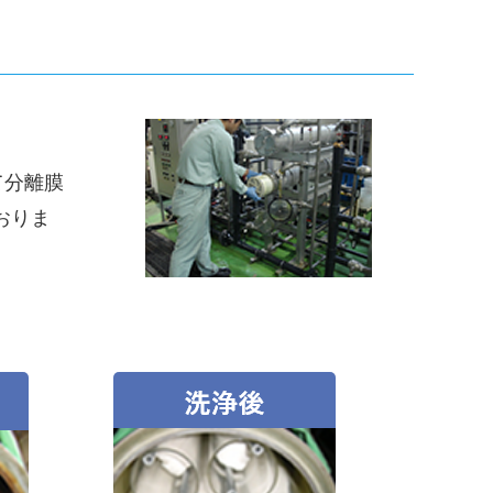
て分離膜
おりま