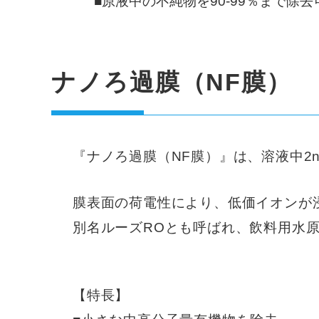
■原液中の不純物を90-99％まで除去
ナノろ過膜（NF膜）
『ナノろ過膜（NF膜）』は、溶液中
膜表面の荷電性により、低価イオンが
別名ルーズROとも呼ばれ、飲料用水
【特長】