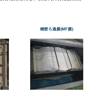
精密ろ過膜(MF膜)