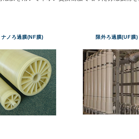
ナノろ過膜(NF膜)
限外ろ過膜(UF膜)