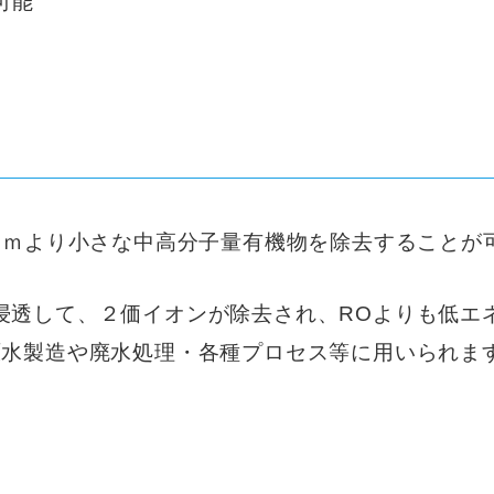
可能
2nｍより小さな中高分子量有機物を除去することが
浸透して、２価イオンが除去され、ROよりも低エ
原水製造や廃水処理・各種プロセス等に用いられま