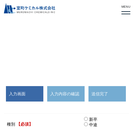
MENU
採用エントリーフォーム
入力画面
入力内容の確認
送信完了
新卒
種別
【必須】
中途