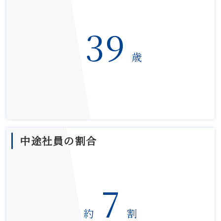
39
歳
中途社員の割合
7
約
割