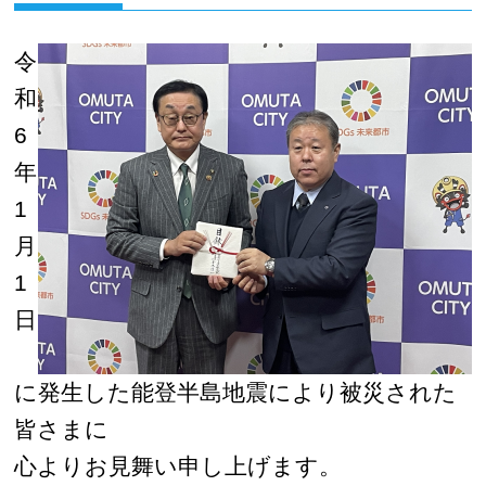
令
和
6
年
1
月
1
日
に発生した能登半島地震により被災された
皆さまに
心よりお見舞い申し上げます。