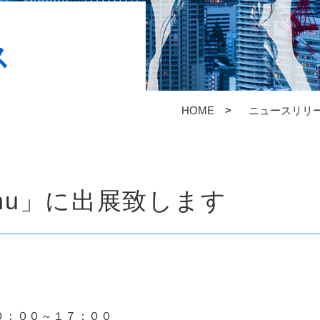
ス
HOME
ニュースリリ
ushu」に出展致します
０：００～１７：００