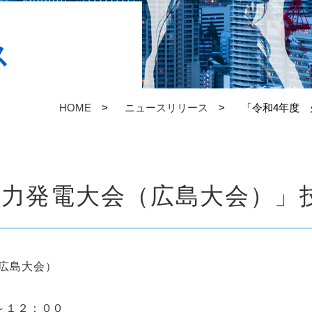
ス
HOME
ニュースリリース
「令和4年度 
子力発電大会（広島大会）」
（広島大会）
～１２：００