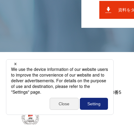
資料を
〒836-0895 福岡県⼤牟⽥市新勝⽴町1丁⽬38番5
TEL.
0944-41-2131
／ FAX. 0944-41-2133