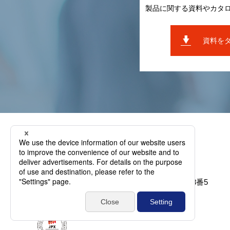
製品に関する資料やカタ
資料を
〒836-0895 福岡県⼤牟⽥市新勝⽴町1丁⽬38番5
TEL.
0944-41-2131
／ FAX. 0944-41-2133