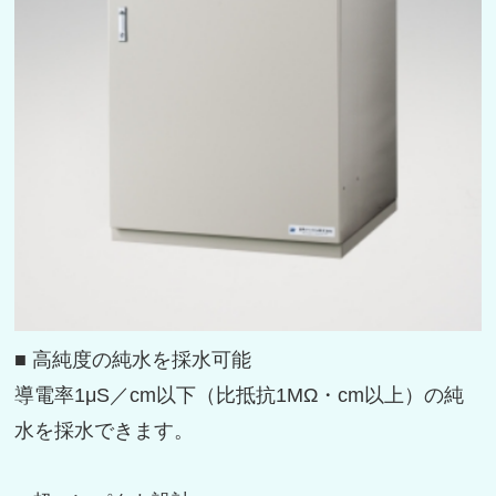
■ 高純度の純水を採水可能
導電率1μS／cm以下（比抵抗1MΩ・cm以上）の純
水を採水できます。