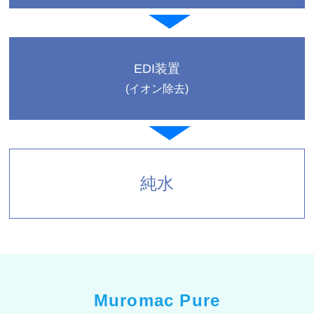
EDI装置
(イオン除去)
純水
Muromac Pure