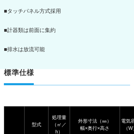
■タッチパネル方式採用
■計器類は前面に集約
■排水は放流可能
標準仕様
処理量
外形寸法（㎜）
電気
型式
（㎡／
幅×奥行×高さ
（W
h）