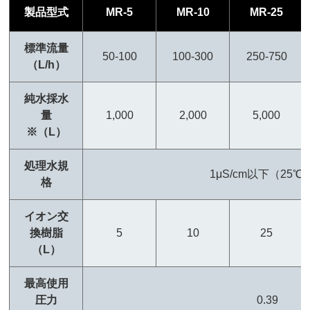
製品型式
MR-5
MR-10
MR-25
標準流量
50-100
100-300
250-750
（L/h）
純水採水
量
1,000
2,000
5,000
※（L）
処理水規
1μS/cm以下（25℃
格
イオン交
換樹脂
5
10
25
（L）
最高使用
圧力
0.39